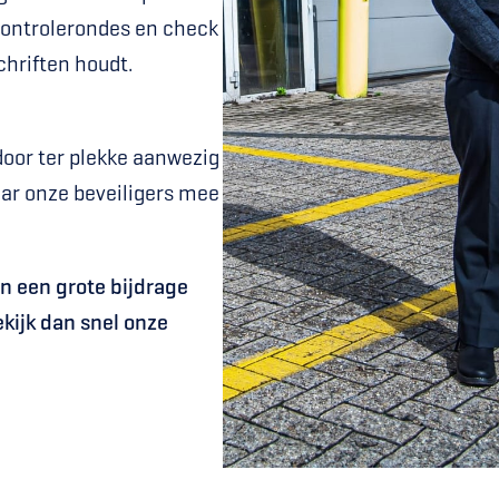
controlerondes en check 
chriften houdt.
door ter plekke aanwezig 
aar onze beveiligers mee 
n een grote bijdrage 
ijk dan snel onze 