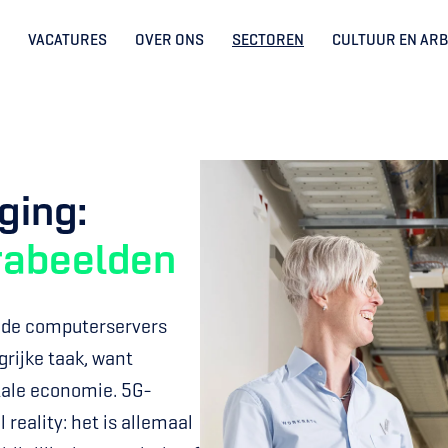
VACATURES
OVER ONS
SECTOREN
CULTUUR EN AR
Datacenter beveiliging: 
rabeelden
t de computerservers 
rijke taak, want 
tale economie. 5G-
 reality: het is allemaal 