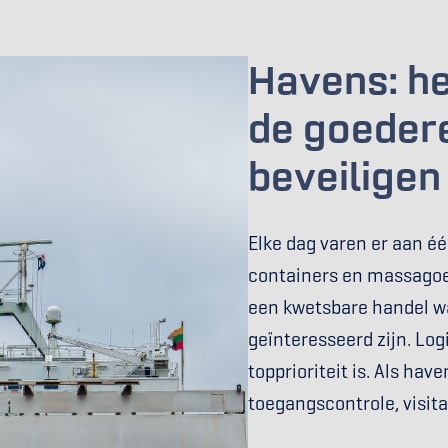
Havens: he
de goeder
beveiligen
Elke dag varen er aan é
containers en massagoede
een kwetsbare handel waa
geïnteresseerd zijn. Logi
topprioriteit is. Als hav
toegangscontrole, visita