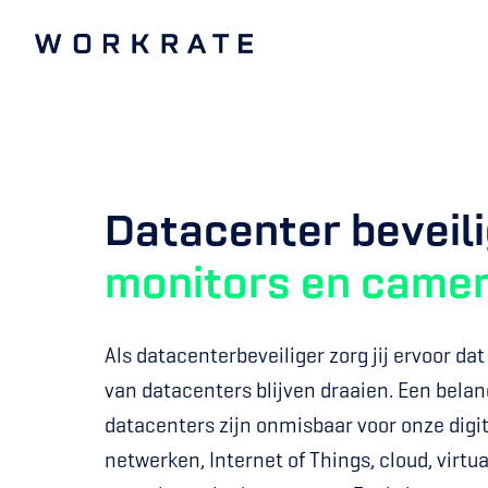
Overslaan
naar
Homepagina
content
monitors en came
Als datacenterbeveiliger zorg jij ervoor da
van datacenters blijven draaien. Een belang
datacenters zijn onmisbaar voor onze digi
netwerken, Internet of Things, cloud, virtual